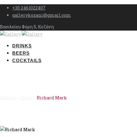
+30 2461022407
gallerykozani@gmail.com
Βασιλείου Φόρη 5, Κοζάνη
DRINKS
BEERS
COCKTAILS
Richard Mark
Gallery
>
Chefs
>
Richard Mark