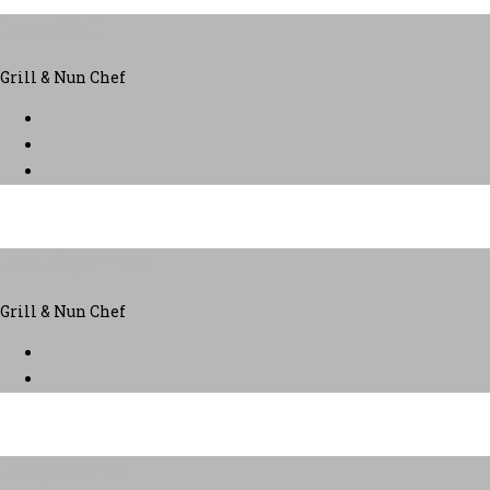
Leah Gotti
Grill & Nun Chef
Jack Sparrow
Grill & Nun Chef
Jecy Deoko