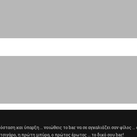
πόσταση και ύπαρξη ... νοιώθεις το bar να σε αγκαλιάζει σαν φίλος 
τσιγάρο, η πρώτη μπύρα, ο πρώτος έρωτας ... το δικό σου bar!