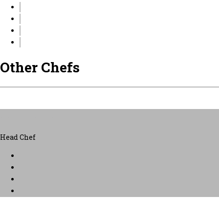
Other Chefs
Jack Danial
Head Chef